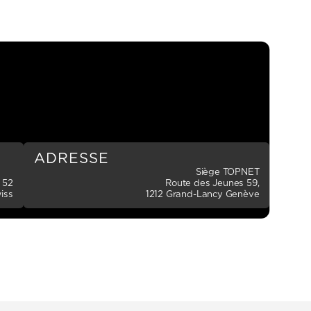
ADRESSE
Siège TOPNET
 52
Route des Jeunes 59,
iss
1212 Grand-Lancy Genève