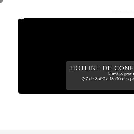
SERVICES
À PROPOS
CARRIÈRE
FORMATION
HOTLINE DE CON
Numéro gratui
7/7 de 8h00 à 18h30 des pr