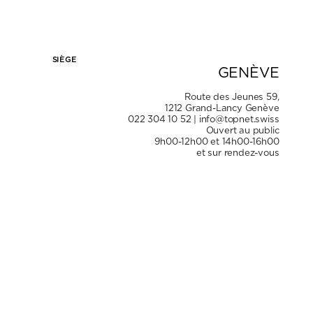
PROCHE DE VOUS.
SIÈGE
GENÈVE
Route des Jeunes 59,
1212 Grand-Lancy Genève
022 304 10 52
|
info@topnet.swiss
Ouvert au public
9h00-12h00 et 14h00-16h00
et sur rendez-vous
4
SUCCURSALE
VAUD
Rue de la Mouline 8,
SUCCURSALE
1022 Chavannes-près-Renens
FRIBOURG
021 624 99 29
|
info@topnet.swiss
Sur rendez-vous uniquement
Route du Jura 37B,
SUCCURSALE
1700 Fribourg
VALAIS
026 466 29 89
|
info@topnet.swiss
Sur rendez-vous uniquement